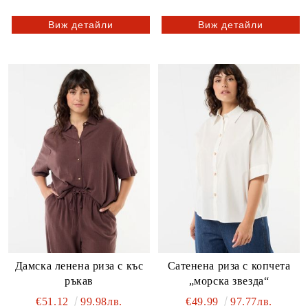
Виж детайли
Виж детайли
Дамска ленена риза с къс
Сатенена риза с копчета
ръкав
„морска звезда“
€51.12
99.98лв.
€49.99
97.77лв.