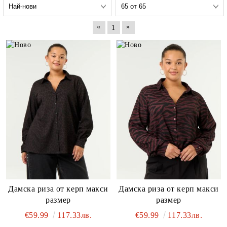
«
»
1
Дамска риза от керп макси
Дамска риза от керп макси
размер
размер
€59.99
117.33лв.
€59.99
117.33лв.