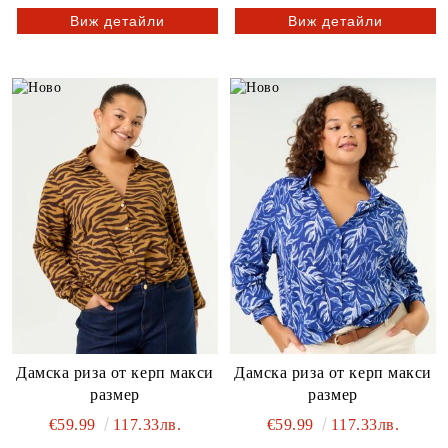
Виж детайли
Виж детайли
Дамска риза от керп макси
Дамска риза от керп макси
размер
размер
€59.99
117.33лв.
€59.99
117.33лв.