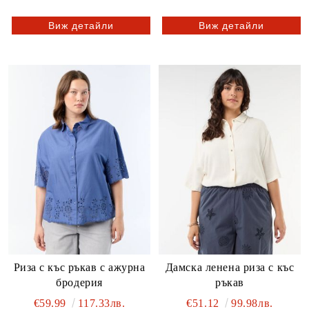
Виж детайли
Виж детайли
Риза с къс ръкав с ажурна
Дамска ленена риза с къс
бродерия
ръкав
€59.99
117.33лв.
€51.12
99.98лв.