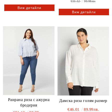
€51.12
99.98лв.
Виж детайли
Виж детайли
Раирана риза с ажурна
Дамска риза голям размер
бродерия
€46.01
89.99лв.