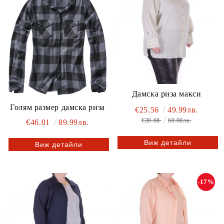
Дамска риза макси
Голям размер дамска риза
€25.56
49.99лв.
€30.68
60.00лв.
€46.01
89.99лв.
Виж детайли
Виж детайли
-17%