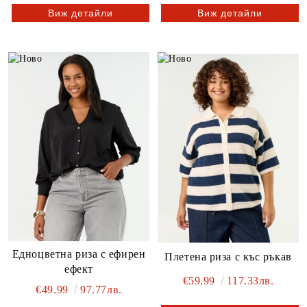
Виж детайли
Виж детайли
Едноцветна риза с ефирен
Плетена риза с къс ръкав
ефект
€59.99
117.33лв.
€49.99
97.77лв.