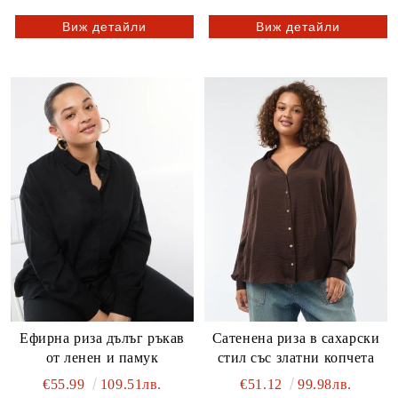
Виж детайли
Виж детайли
Ефирна риза дълъг ръкав
Сатенена риза в сахарски
от ленен и памук
стил със златни копчета
€55.99
109.51лв.
€51.12
99.98лв.