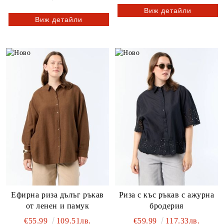
Виж детайли
Виж детайли
Ефирна риза дълъг ръкав
Риза с къс ръкав с ажурна
от ленен и памук
бродерия
€55.99
109.51лв.
€59.99
117.33лв.