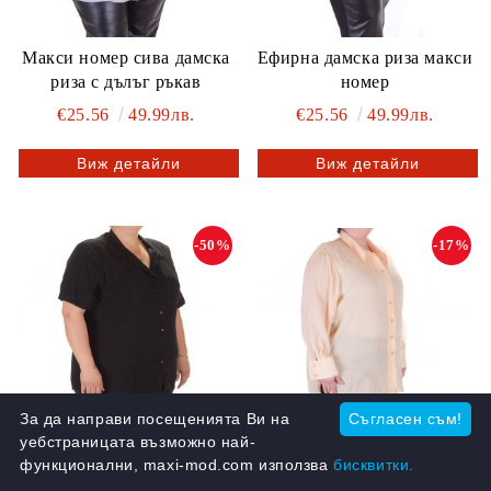
Макси номер сива дамска
Ефирна дамска риза макси
риза с дълъг ръкав
номер
€25.56
49.99лв.
€25.56
49.99лв.
Виж детайли
Виж детайли
-50%
-17%
За да направи посещенията Ви на
Съгласен съм!
уебстраницата възможно най-
функционални, maxi-mod.com използва
бисквитки.
Черна дамска риза с къс
Дамска риза макси номер