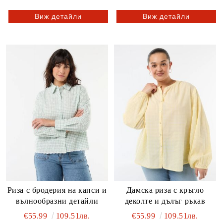
Виж детайли
Виж детайли
Риза с бродерия на капси и
Дамска риза с кръгло
вълнообразни детайли
деколте и дълъг ръкав
€55.99
109.51лв.
€55.99
109.51лв.