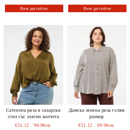
Виж детайли
Виж детайли
Сатенена риза в сахарски
Дамска ленена риза голям
стил със златни копчета
размер
€51.12
99.98лв.
€51.12
99.98лв.