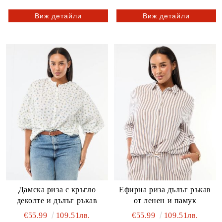
Виж детайли
Виж детайли
Дамска риза с кръгло
Ефирна риза дълъг ръкав
деколте и дълъг ръкав
от ленен и памук
€55.99
109.51лв.
€55.99
109.51лв.