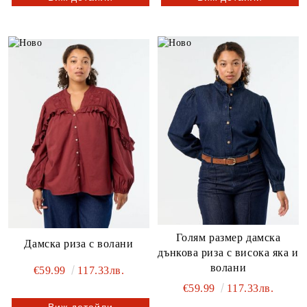
Голям размер дамска
Дамска риза с волани
дънкова риза с висока яка и
волани
€59.99
117.33лв.
€59.99
117.33лв.
Виж детайли