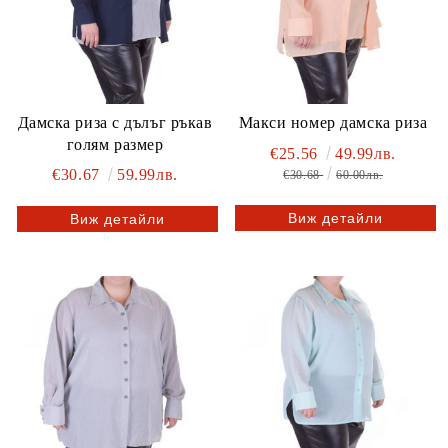
Дамска риза с дълъг ръкав
Макси номер дамска риза
голям размер
€25.56
49.99лв.
€30.67
59.99лв.
€30.68
60.00лв.
Виж детайли
Виж детайли