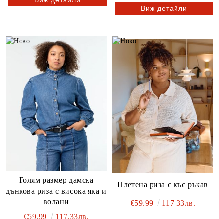
Виж детайли
Голям размер дамска
Плетена риза с къс ръкав
дънкова риза с висока яка и
волани
€59.99
117.33лв.
€59.99
117.33лв.