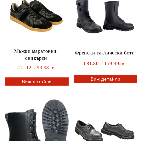
Мъжки маратонки-
Френски тактически боти
сникърси
€81.80
159.99лв.
€51.12
99.98лв.
Виж детайли
Виж детайли