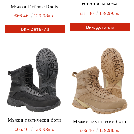
естествена кожа
Мъжки Defense Boots
€81.80
159.99лв.
€66.46
129.98лв.
Виж детайли
Виж детайли
Мъжки тактически боти
Мъжки тактически боти
€66.46
129.98лв.
€66.46
129.98лв.