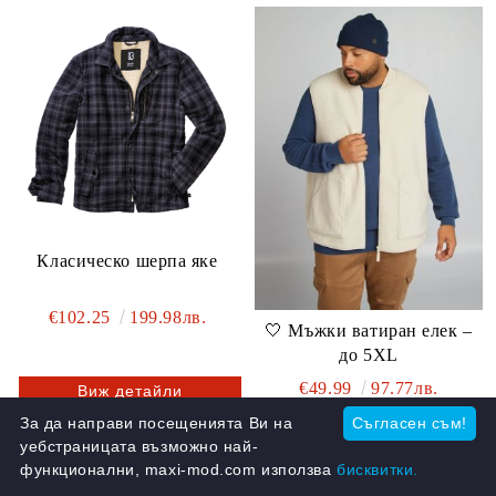
Класическо шерпа яке
€102.25
199.98лв.
🤍 Мъжки ватиран елек –
до 5XL
€49.99
97.77лв.
Виж детайли
За да направи посещенията Ви на
Съгласен съм!
Виж детайли
уебстраницата възможно най-
функционални, maxi-mod.com използва
бисквитки.