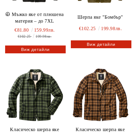
🧥 Мъжко яке от плюшена
Шерпа яке "Бомбър"
материя – до 7XL
€102.25
199.98лв.
€81.80
159.99лв.
€102.25
199.98лв.
Виж детайли
Виж детайли
Класическо шерпа яке
Класическо шерпа яке