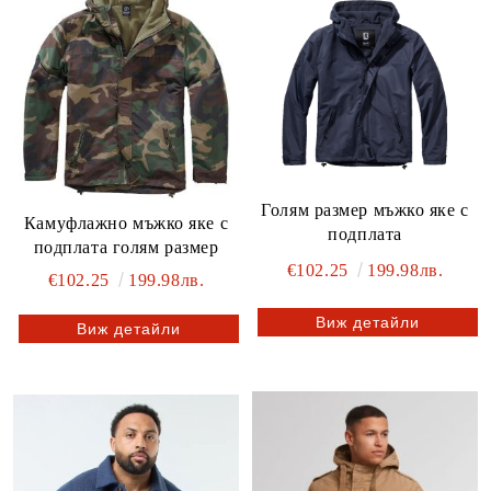
Голям размер мъжко яке с
Камуфлажно мъжко яке с
подплата
подплата голям размер
€102.25
199.98лв.
€102.25
199.98лв.
Виж детайли
Виж детайли