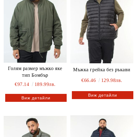
Голям размер мъжко яке
Мъжка грейка без ръкави
тип Бомбър
€66.46
129.98лв.
€97.14
189.99лв.
Виж детайли
Виж детайли