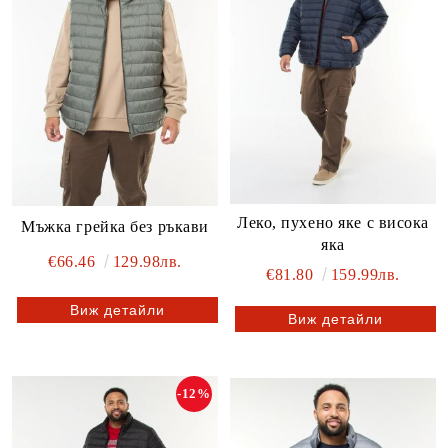
Леко, пухено яке с висока
Мъжка грейка без ръкави
яка
€66.46
129.98лв.
€81.80
159.99лв.
Виж детайли
Виж детайли
-12%