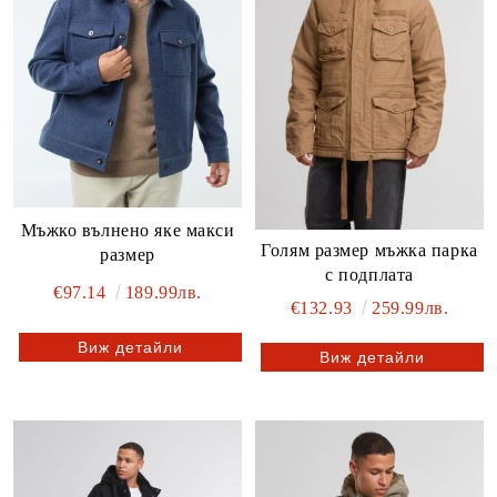
Мъжко вълнено яке макси
Голям размер мъжка парка
размер
с подплата
€97.14
189.99лв.
€132.93
259.99лв.
Виж детайли
Виж детайли