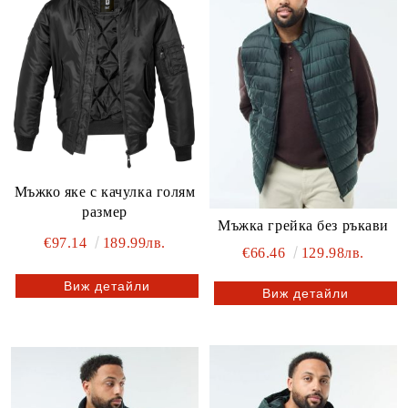
Мъжко яке с качулка голям
размер
Мъжка грейка без ръкави
€97.14
189.99лв.
€66.46
129.98лв.
Виж детайли
Виж детайли