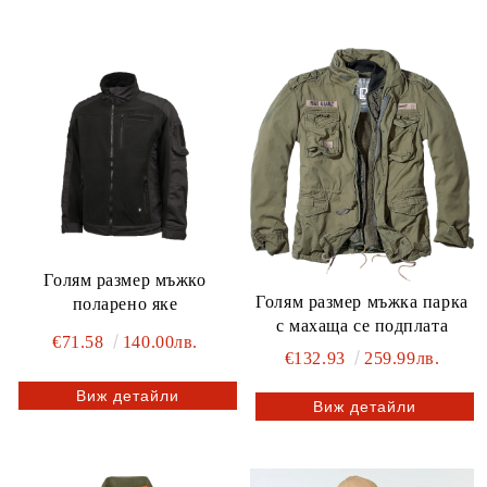
Голям размер мъжко
Голям размер мъжка парка
поларено яке
с махаща се подплата
€71.58
140.00лв.
€132.93
259.99лв.
Виж детайли
Виж детайли