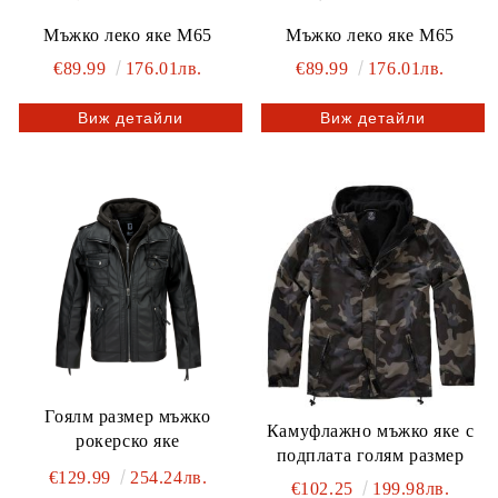
Мъжко леко яке M65
Мъжко леко яке M65
€89.99
176.01лв.
€89.99
176.01лв.
Виж детайли
Виж детайли
Гоялм размер мъжко
Камуфлажно мъжко яке с
рокерско яке
подплата голям размер
€129.99
254.24лв.
€102.25
199.98лв.