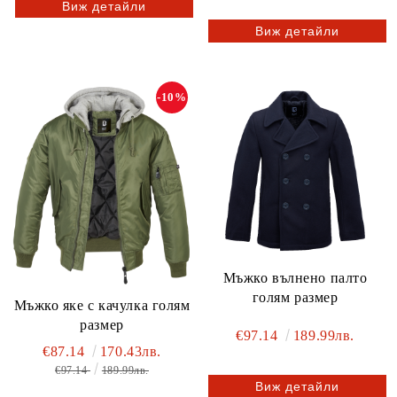
Виж детайли
Виж детайли
-10%
Мъжко вълнено палто
голям размер
Мъжко яке с качулка голям
размер
€97.14
189.99лв.
€87.14
170.43лв.
€97.14
189.99лв.
Виж детайли