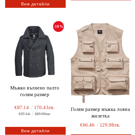
Виж детайли
-10%
Мъжко вълнено палто
голям размер
€87.14
170.43лв.
Голям размер мъжка ловна
€97.14
189.99лв.
жилетка
€66.46
129.98лв.
Виж детайли