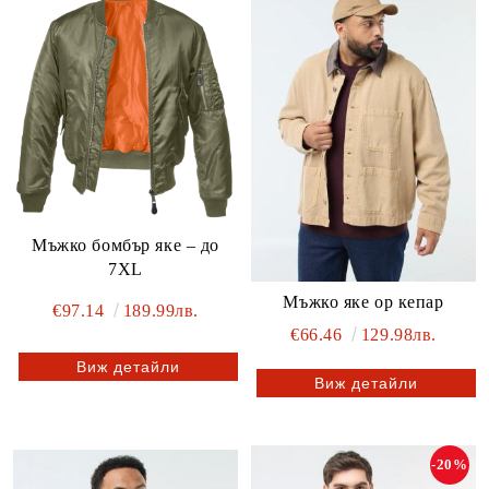
Мъжко бомбър яке – до
7XL
Мъжко яке ор кепар
€97.14
189.99лв.
€66.46
129.98лв.
Виж детайли
Виж детайли
-20%