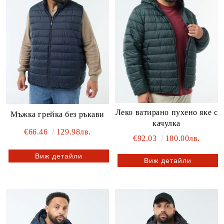
Леко ватирано пухено яке с
Мъжка грейка без ръкави
качулка
€66.46
129.98лв.
€92.03
180.00лв.
Виж детайли
Виж детайли