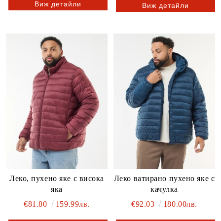
Виж детайли
Виж детайли
Леко, пухено яке с висока
Леко ватирано пухено яке с
яка
качулка
€81.80
159.99лв.
€92.03
180.00лв.