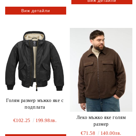
Виж детайли
Виж детайли
Голям размер мъжко яке с
подплата
Леко мъжко яке голям
€102.25
199.98лв.
размер
€71.58
140.00лв.