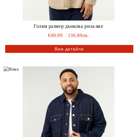
Голям размер дънкова риза-яке
€69.99
136.89лв.
Виж детайли