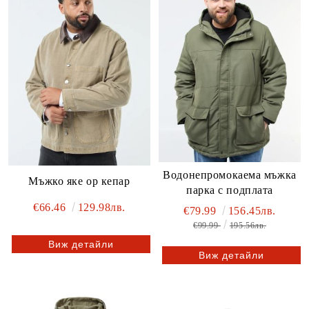
Водонепромокаема мъжка
Мъжко яке ор кепар
парка с подплата
€66.46
129.98лв.
€79.99
156.45лв.
€99.99
195.56лв.
Виж детайли
Виж детайли