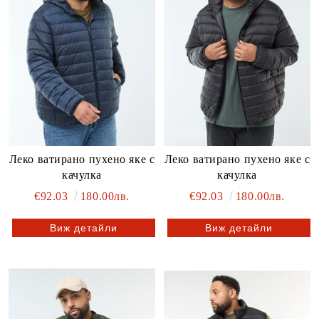
Леко ватирано пухено яке с
Леко ватирано пухено яке с
качулка
качулка
€92.03
180.00лв.
€92.03
180.00лв.
Виж детайли
Виж детайли