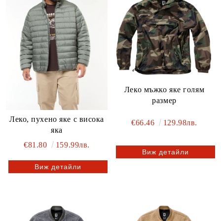
Леко мъжко яке голям
размер
Леко, пухено яке с висока
€66.46
129.98лв.
яка
€81.80
159.99лв.
Виж детайли
Виж детайли