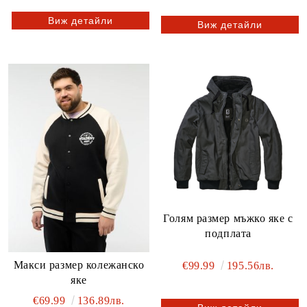
Виж детайли
Виж детайли
Голям размер мъжко яке с
подплата
Макси размер колежанско
€99.99
195.56лв.
яке
€69.99
136.89лв.