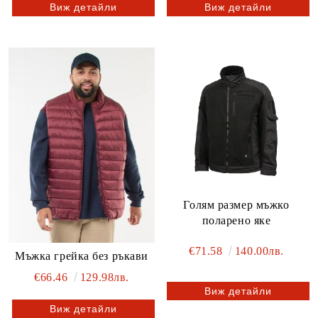
Виж детайли
Виж детайли
Голям размер мъжко
поларено яке
€71.58
140.00лв.
Мъжка грейка без ръкави
€66.46
129.98лв.
Виж детайли
Виж детайли