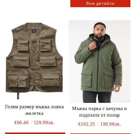
Виж детайли
Голям размер мъжка ловна
Мъжка парка с качулка и
жилетка
подплата от полар
€66.46
129.98лв.
€102.25
199.98лв.