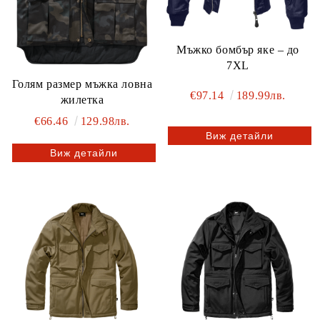
Мъжко бомбър яке – до
7XL
Голям размер мъжка ловна
€97.14
189.99лв.
жилетка
€66.46
129.98лв.
Виж детайли
Виж детайли