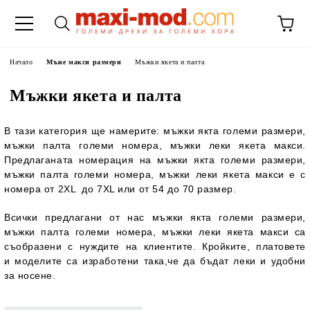
Начало
Мъже макси размери
Мъжки якета и палта
Мъжки якета и палта
В тази категория ще намерите: мъжки якта големи размери,
мъжки палта големи номера, мъжки леки якета макси.
Предлаганата номерация на мъжки якта големи размери,
мъжки палта големи номера, мъжки леки якета макси е с
номера от
2XL до 7XL
или от
54 до 70 размер
.
Всички предлагани от нас мъжки якта големи размери,
мъжки палта големи номера, мъжки леки якета макси са
съобразени с нуждите на клиентите. Кройките, платовете
и моделите са изработени така,че да бъдат леки и удобни
за носене.