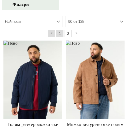
Филтри
«
»
1
2
Голям размер мъжко яке
Мъжко велурено яке голям