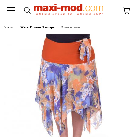
Начало
Жени Големи Размери
Дамски поли