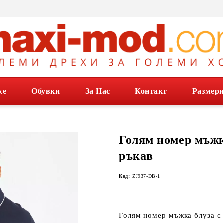
же
Обувки
За Нас
Контакт
Размер
Голям номер мъжк
ръкав
Код:
ZJ937-DB-1
Голям номер мъжка блуза с