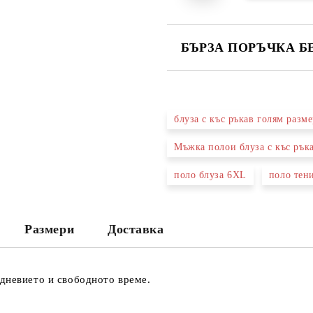
БЪРЗА ПОРЪЧКА Б
САМО ПОПЪЛНЕТЕ 2 ПОЛЕТА
блуза с къс ръкав голям разме
Ние ще се свържем с вас в рамки
Мъжка полои блуза с къс рък
поло блуза 6XL
поло тен
Размери
Доставка
дневието и свободното време.