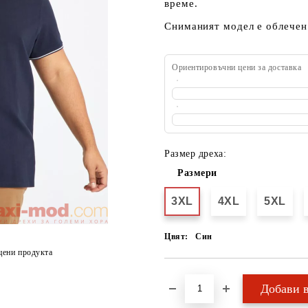
време.
Сниманият модел е облечен 
Ориентировъчни цени за доставка
Размер дреха:
Размери
3XL
4XL
5XL
Цвят:
Син
цени продукта