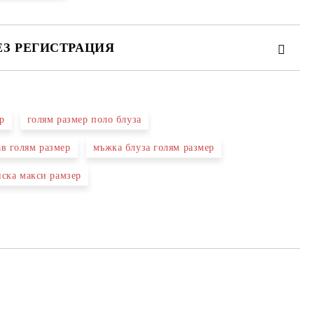
ЕЗ РЕГИСТРАЦИЯ
р
голям размер поло блуза
те на работния ден.
ав голям размер
мъжка блуза голям размер
иска макси рамзер