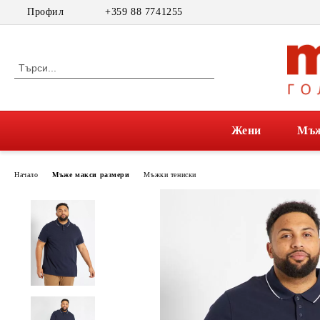
Профил
+359 88 7741255
Жени
Мъ
Начало
Мъже макси размери
Мъжки тениски