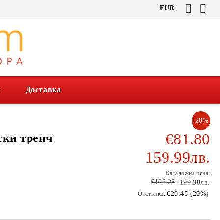
EUR
и
Доставка
-20%
€81.80
ски тренч
159.99лв.
Каталожна цена:
€102.25
199.98лв.
€20.45 (20%)
Отстъпка: