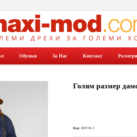
же
Обувки
За Нас
Контакт
Размер
Голям размер дам
Код:
BEV45-2