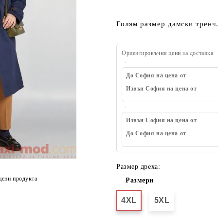
Голям размер дамски тренч
Ориентировъчни цени за доставка
До София на цена от
Извън София на цена от
Извън София на цена от
До София на цена от
Размер дреха:
цени продукта
Размери
4XL
5XL