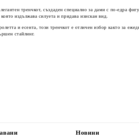
легантен тренчкот, създаден специално за дами с по-едра фиг
, която издължава силуета и придава изискан вид.
олетта и есента, този тренчкот е отличен избор както за ежед
ършен стайлинг.
авани
Новини