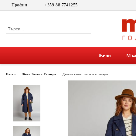
Профил
+359 88 7741255
Жени
Мъ
Начало
Жени Големи Размери
Дамски якета, палта и шлифери