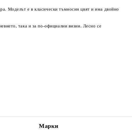
ура. Моделът е в класически тъмносин цвят и има двойно
невието, така и за по-официални визии. Лесно се
Марки