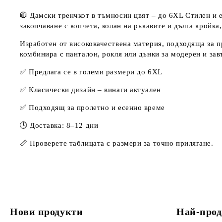
🧥 Дамски тренчкот в тъмносин цвят – до 6XL Стилен и е
закопчаване с копчета, колан на ръкавите и дълга кройка
Изработен от висококачествена материя, подходяща за пр
комбинира с панталон, рокля или дънки за модерен и зав
✅ Предлага се в големи размери до 6XL
✅ Класически дизайн – винаги актуален
✅ Подходящ за пролетно и есенно време
🕒 Доставка: 8–12 дни
📏 Проверете таблицата с размери за точно прилягане.
Нови продукти
Най-прод