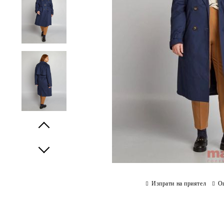
Prev
Next
Изпрати на приятел
О