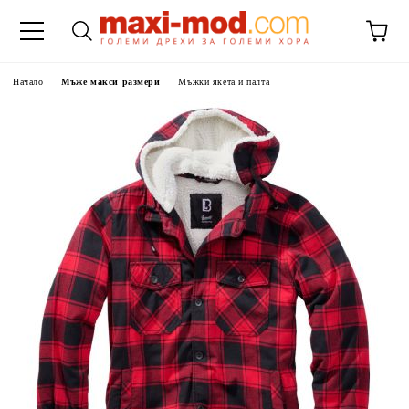
Начало
Мъже макси размери
Мъжки якета и палта