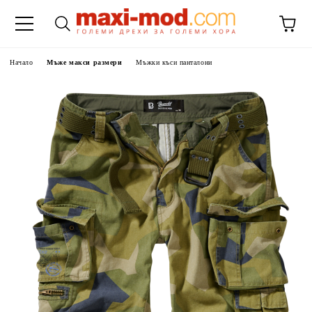
Начало
Мъже макси размери
Мъжки къси панталони