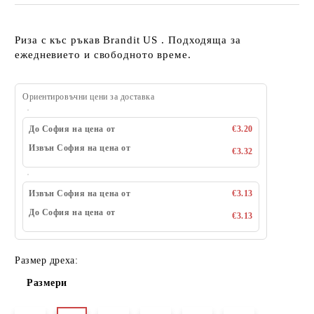
Риза с къс ръкав Brandit US . Подходяща за
ежедневието и свободното време.
Ориентировъчни цени за доставка
До София на цена от
€3.20
Извън София на цена от
€3.32
Извън София на цена от
€3.13
До София на цена от
€3.13
Размер дреха:
Размери