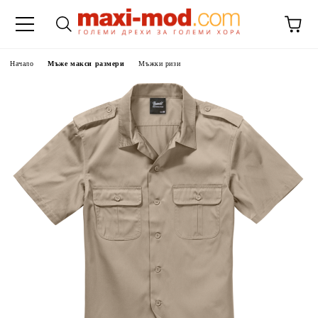
Начало
Мъже макси размери
Мъжки ризи