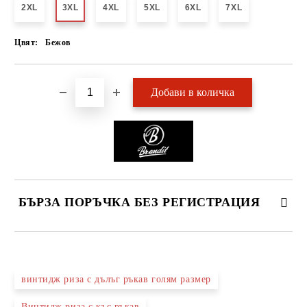
2XL
3XL
4XL
5XL
6XL
7XL
Цвят:
Бежов
БЪРЗА ПОРЪЧКА БЕЗ РЕГИСТРАЦИЯ
САМО ПОПЪЛНЕТЕ 2 ПОЛЕТА
винтидж риза с дълъг ръкав голям размер
Винтидж риза с къс ръкав