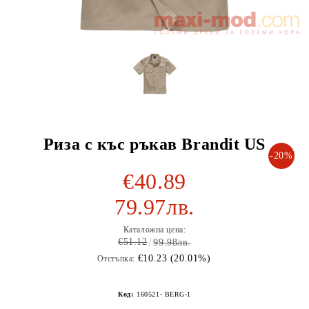
Риза с къс ръкав Brandit US
-20%
€40.89
79.97лв.
Каталожна цена:
€51.12
99.98лв.
€10.23 (20.01%)
Отстъпка:
Код:
160521- BERG-1