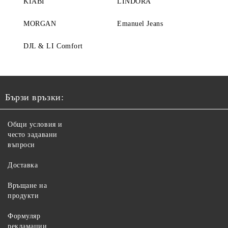
KIABI
LINDORA
MORGAN
Emanuel Jeans
DJL & LI Comfort
Бързи връзки:
Общи условия и
често задавани
въпроси
Доставка
Връщане на
продукти
Формуляр
рекламации