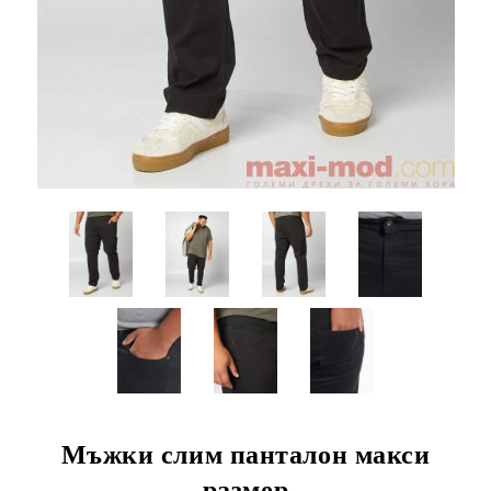
Мъжки слим панталон макси
размер