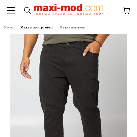
Начало
Мъже макси размери
Мъжки панталони