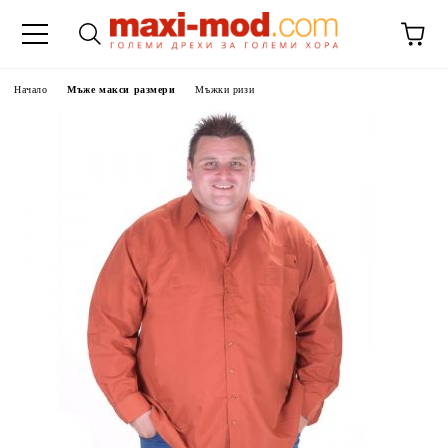
Начало
Мъже макси размери
Мъжки ризи