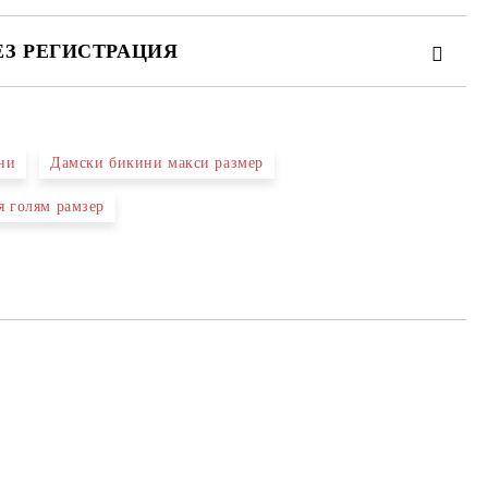
ЕЗ РЕГИСТРАЦИЯ
ни
Дамски бикини макси размер
те на работния ден.
я голям рамзер