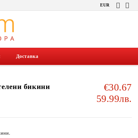
EUR
и
Доставка
€30.67
телени бикини
59.99лв.
кини.