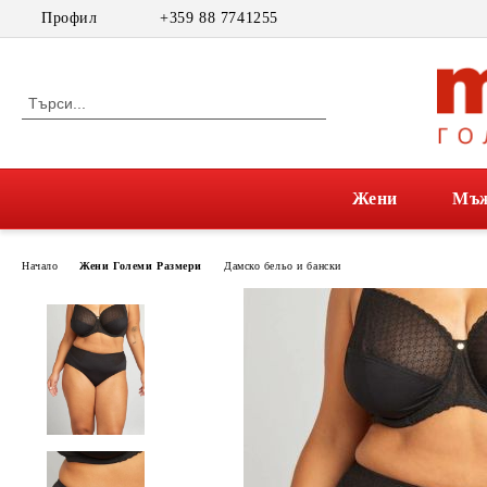
Профил
+359 88 7741255
Жени
Мъ
Начало
Жени Големи Размери
Дамско бельо и бански