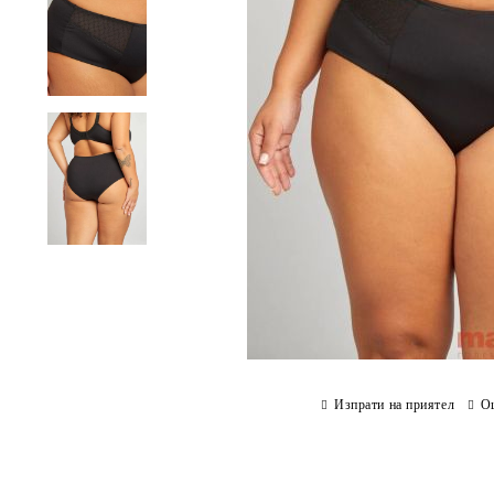
Изпрати на приятел
О