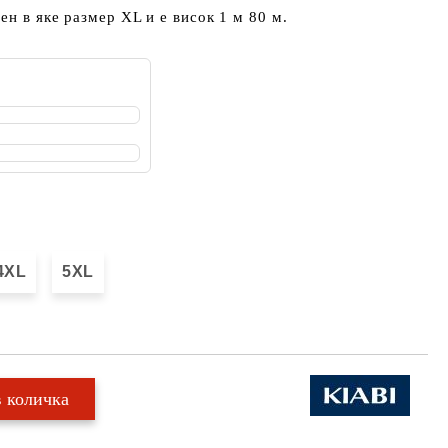
ен в яке размер XL и е висок 1 м 80 м.
4XL
5XL