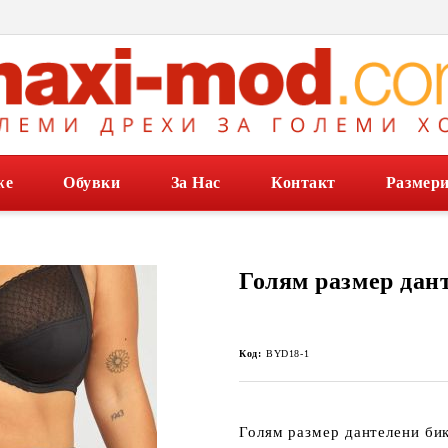
же
Обувки
За Нас
Контакт
Размер
Голям размер дан
Код:
BYD18-1
Голям размер дантелени би