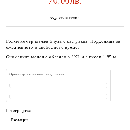
70.00лв.
Код:
AZH16-ROSE-1
Голям номер мъжка блуза с къс ръкав. Подходяща за
ежедневието и свободното време.
Сниманият модел е облечен в 3XL и е висок 1.85 м.
Ориентировъчни цени за доставка
Размер дреха:
Размери