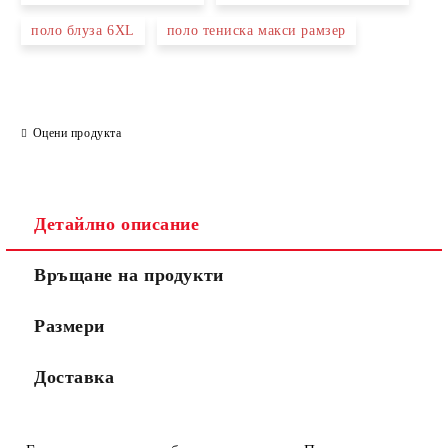
Ние ще се свържем с вас в рамките на работния ден.
поло блуза 6XL
поло тениска макси рамзер
Оцени продукта
Детайлно описание
Връщане на продукти
Размери
Доставка