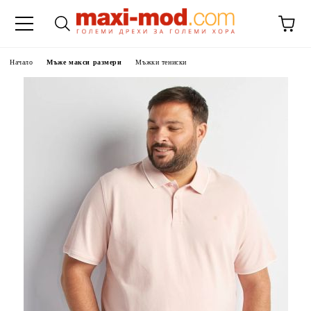
Начало
Мъже макси размери
Мъжки тениски