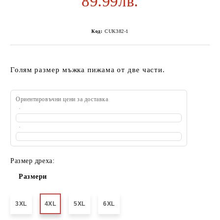
89.99лв.
Код:
CUK382-1
Голям размер мъжка пижама от две части.
Ориентировъчни цени за доставка
Размер дреха:
Размери
3XL
4XL
5XL
6XL