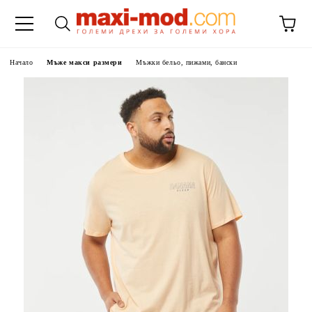
Начало
Мъже макси размери
Мъжки бельо, пижами, бански