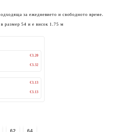
Подходяща за ежедневието и свободното време.
в размер 54 и е висок 1.75 м
€3.20
€3.32
€3.13
€3.13
62
64