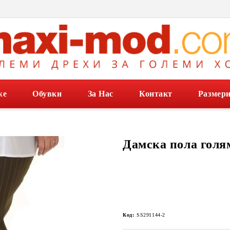
же
Обувки
За Нас
Контакт
Размер
Дамска пола голя
Код:
SS291144-2