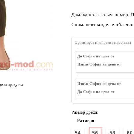
Дамска пола голям номер. 
Сниманият модел е облечен 
Ориентировъчни цени за доставка
До София на цена от
Извън София на цена от
Извън София на цена от
цени продукта
До София на цена от
Размер дреха:
Размери
54
56
58
60