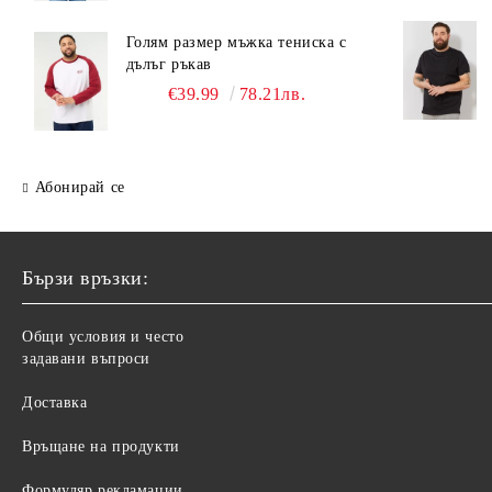
Голям размер мъжка тениска с
дълъг ръкав
€39.99
78.21лв.
Абонирай се
Бързи връзки:
Общи условия и често
задавани въпроси
Доставка
Връщане на продукти
Формуляр рекламации