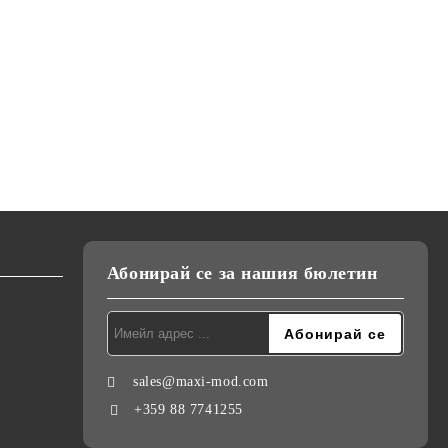
Абонирай се за нашия бюлетин
sales@maxi-mod.com
+359 88 7741255