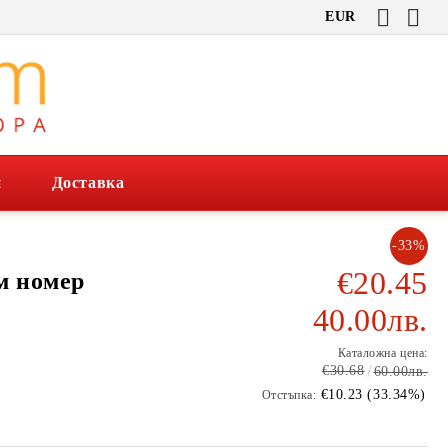
EUR
и
Доставка
-33%
€20.45
м номер
40.00лв.
Каталожна цена:
€30.68
60.00лв.
€10.23 (33.34%)
Отстъпка: