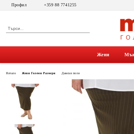
Профил
+359 88 7741255
Жени
Мъ
Начало
Жени Големи Размери
Дамски поли