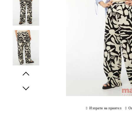
Prev
Next
Изпрати на приятел
О