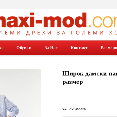
же
Обувки
За Нас
Контакт
Размер
Широк дамски па
размер
Код:
CYU45-WHT-1