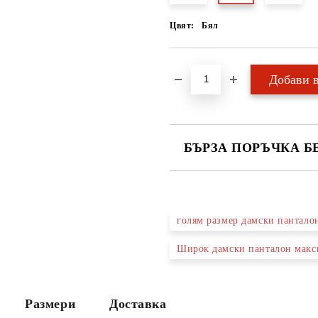
Цвят:
Бял
БЪРЗА ПОРЪЧКА Б
САМО ПОПЪЛНЕТЕ 2 ПОЛЕТА
голям размер дамски пантало
Ние ще се свържем с вас в рамки
Широк дамски панталон макс
Размери
Доставка