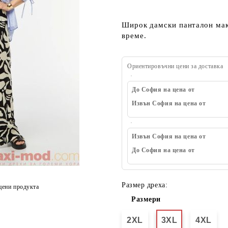
Широк дамски панталон мак
време.
Ориентировъчни цени за доставка
До София на цена от
Извън София на цена от
Извън София на цена от
До София на цена от
Размер дреха:
цени продукта
Размери
2XL
3XL
4XL