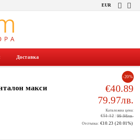
EUR
и
Доставка
-20%
€40.89
нталон макси
79.97лв.
Каталожна цена:
€51.12
99.98лв.
€10.23 (20.01%)
Отстъпка: