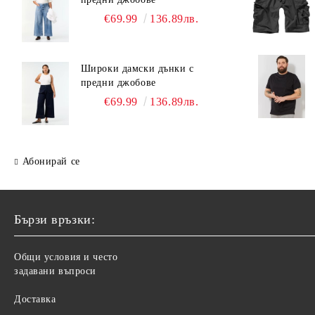
€69.99
136.89лв.
Широки дамски дънки с
предни джобове
€69.99
136.89лв.
Абонирай се
Бързи връзки:
Общи условия и често
задавани въпроси
Доставка