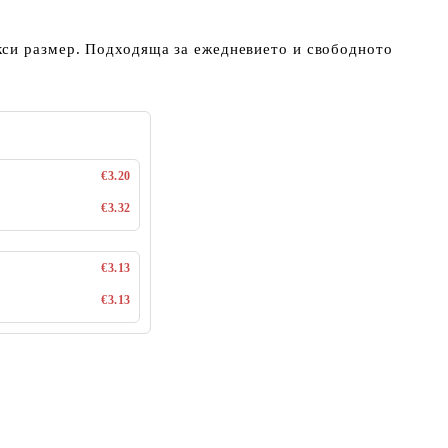
си размер. Подходяща за ежедневието и свободното
€3.20
€3.32
€3.13
€3.13