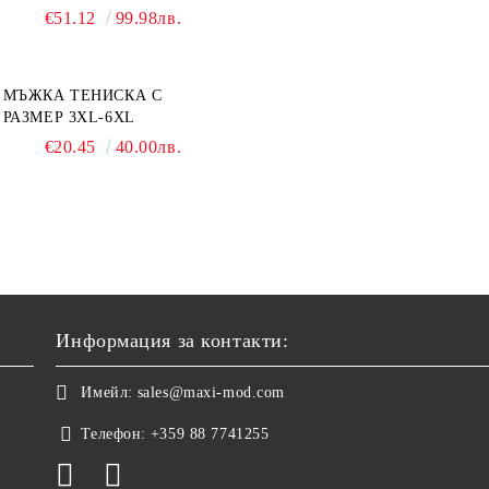
€51.12
99.98лв.
МЪЖКА ТЕНИСКА С
РАЗМЕР 3XL-6XL
€20.45
40.00лв.
Информация за контакти:
Имейл:
sales@maxi-mod.com
Телефон:
+359 88 7741255