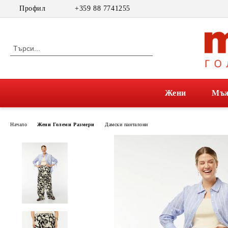
Профил
+359 88 7741255
Жени
Мъ
Начало
Жени Големи Размери
Дамски панталони