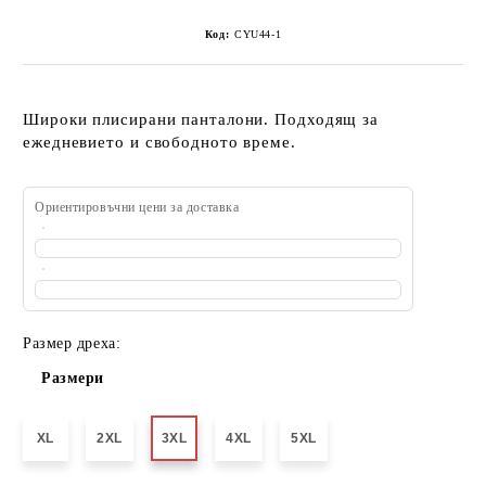
Код:
CYU44-1
Широки плисирани панталони. Подходящ за
ежедневието и свободното време.
Ориентировъчни цени за доставка
Размер дреха:
Размери
XL
2XL
3XL
4XL
5XL