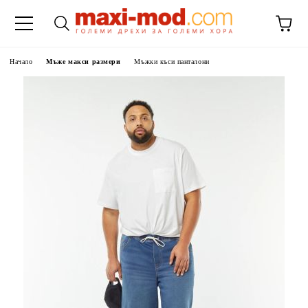
Начало
Мъже макси размери
Мъжки къси панталони