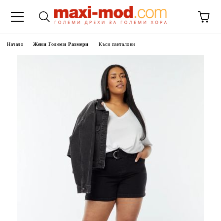
Начало
Жени Големи Размери
Къси панталони