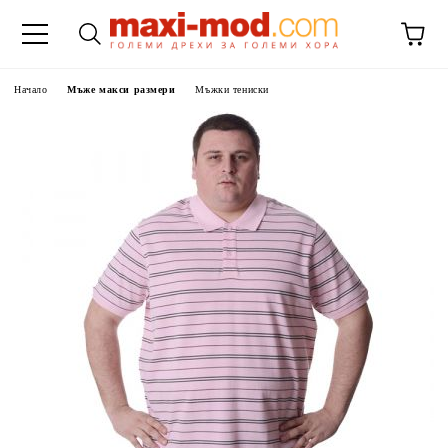
Начало
Мъже макси размери
Мъжки тениски