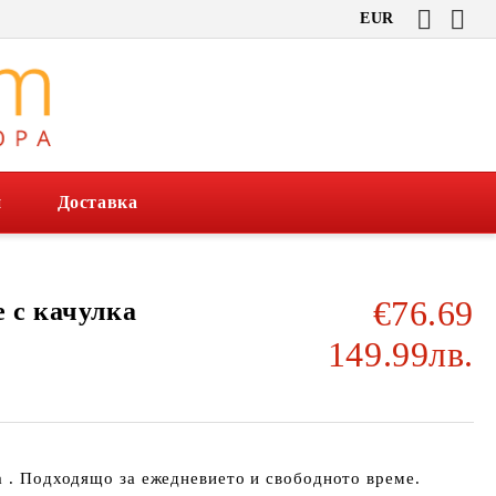
EUR
и
Доставка
€76.69
е с качулка
149.99лв.
а . Подходящо за ежедневието и свободното време.