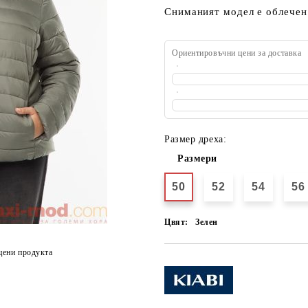
Сниманият модел е облечен 
Ориентировъчни цени за доставка
Размер дреха:
Размери
50
52
54
56
Цвят:
Зелен
цени продукта