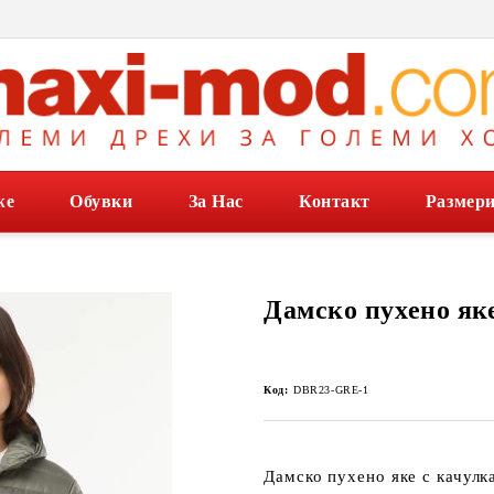
же
Обувки
За Нас
Контакт
Размер
Дамско пухено як
Код:
DBR23-GRE-1
Дамско пухено яке с качулк