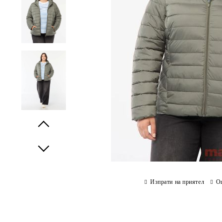
Prev
Next
Изпрати на приятел
О