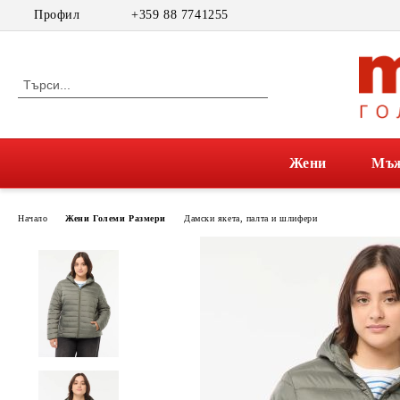
Профил
+359 88 7741255
Жени
Мъ
Начало
Жени Големи Размери
Дамски якета, палта и шлифери