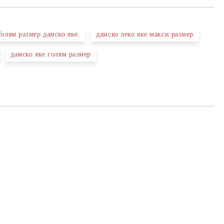
Голям размер дамско яке.
дамско леко яке макси размер
дамско яке голям размер