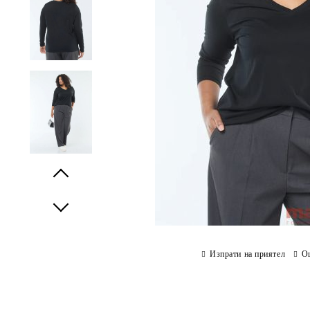
Prev
Next
Изпрати на приятел
О