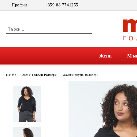
Профил
+359 88 7741255
Жени
Мъ
Начало
Жени Големи Размери
Дамски блузи, пуловери