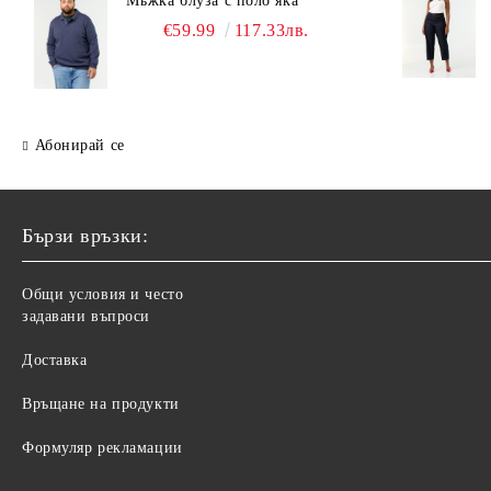
Мъжка блуза с поло яка
€59.99
117.33лв.
Абонирай се
Бързи връзки:
Общи условия и често
задавани въпроси
Доставка
Връщане на продукти
Формуляр рекламации