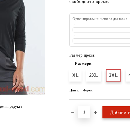
свободното време.
Ориентировъчни цени за доставка
Размер дреха:
Размери
XL
2XL
3XL
Цвят:
Черен
цени продукта