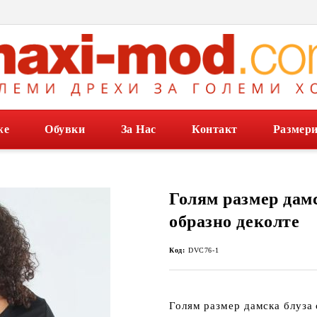
же
Обувки
За Нас
Контакт
Размер
Голям размер дамс
образно деколте
Код:
DVC76-1
Голям размер дамска блуза 