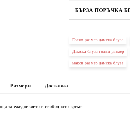
БЪРЗА ПОРЪЧКА Б
САМО ПОПЪЛНЕТЕ 2 ПОЛЕТА
Голям размер дамска блуза
Ние ще се свържем с вас в рамки
Дамска блуза голям размер
макси размер дамска блуза
Размери
Доставка
яща за ежедневието и свободното време.