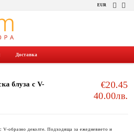
EUR
и
Доставка
€20.45
ка блуза с V-
40.00лв.
с V-образно деколте. Подходяща за ежедневието и