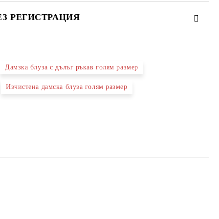
ЕЗ РЕГИСТРАЦИЯ
Дамзка блуза с дълъг ръкав голям размер
те на работния ден.
Изчистена дамска блуза голям размер