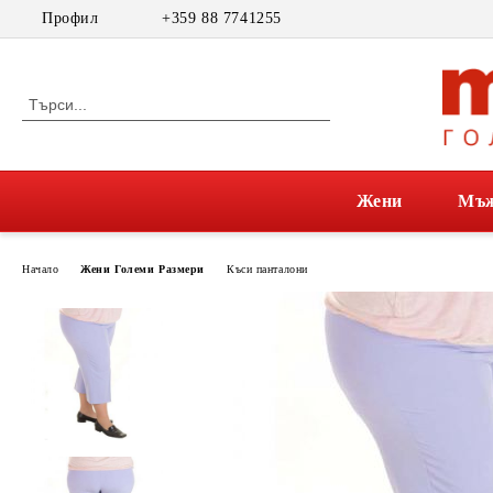
Профил
+359 88 7741255
Жени
Мъ
Начало
Жени Големи Размери
Къси панталони