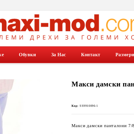
же
Обувки
За Нас
Контакт
Размер
Макси дамски пан
Код:
SS9910096-1
Макси дамски панталони 7/