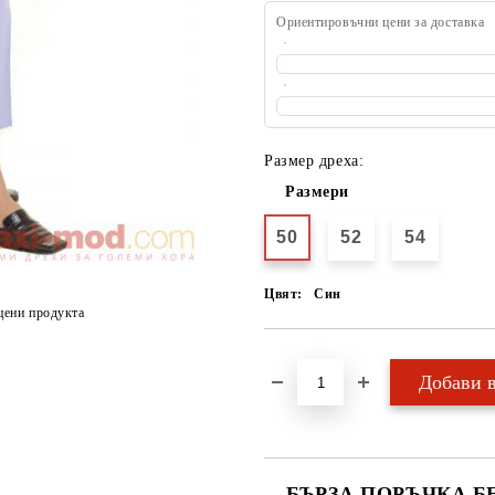
Ориентировъчни цени за доставка
Размер дреха:
Размери
50
52
54
Цвят:
Син
цени продукта
БЪРЗА ПОРЪЧКА Б