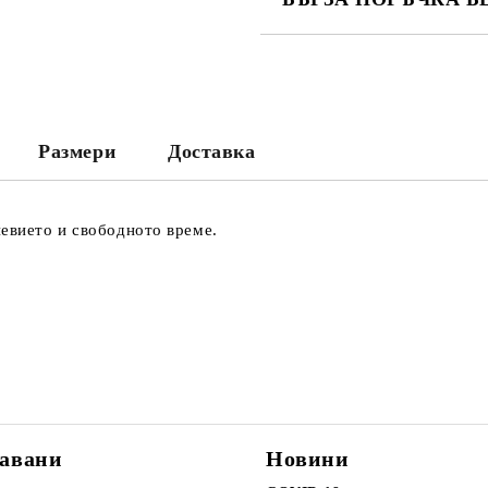
САМО ПОПЪЛНЕТЕ 2 ПОЛЕТА
Ние ще се свържем с вас в рамки
Размери
Доставка
евието и свободното време.
авани
Новини