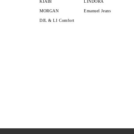
KIABI
LINDORA
MORGAN
Emanuel Jeans
DJL & LI Comfort