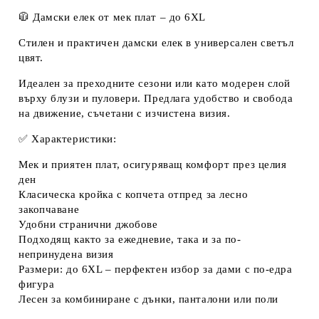
🧥 Дамски елек от мек плат – до 6XL
Стилен и практичен дамски елек в универсален светъл
цвят.
Идеален за преходните сезони или като модерен слой
върху блузи и пуловери. Предлага удобство и свобода
на движение, съчетани с изчистена визия.
✅ Характеристики:
Мек и приятен плат, осигуряващ комфорт през целия
ден
Класическа кройка с копчета отпред за лесно
закопчаване
Удобни странични джобове
Подходящ както за ежедневие, така и за по-
непринудена визия
Размери: до 6XL – перфектен избор за дами с по-едра
фигура
Лесен за комбиниране с дънки, панталони или поли