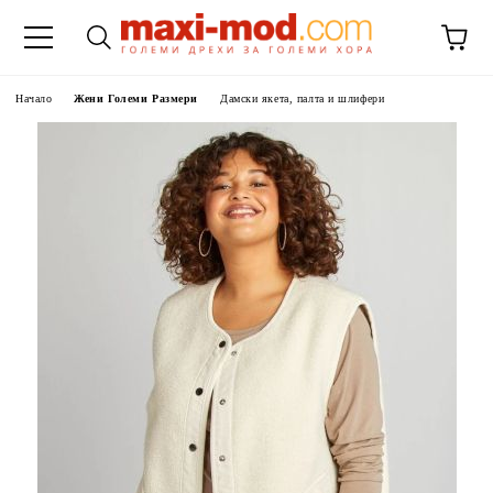
Начало
Жени Големи Размери
Дамски якета, палта и шлифери