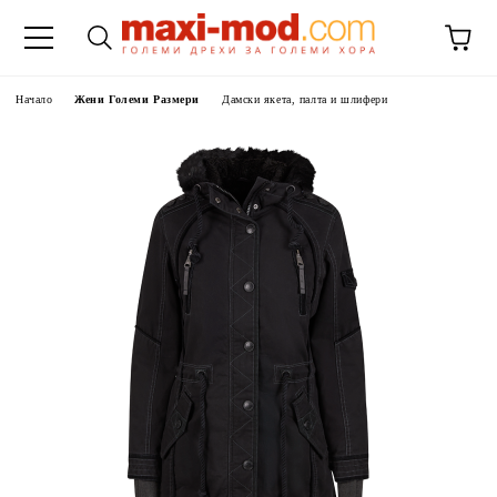
Начало
Жени Големи Размери
Дамски якета, палта и шлифери