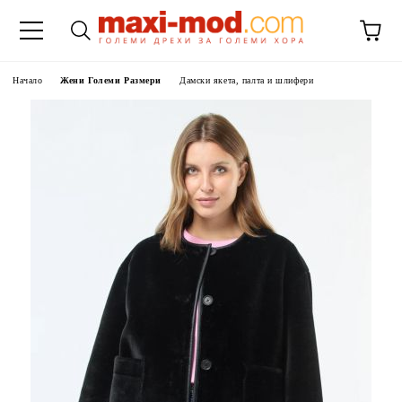
Начало
Жени Големи Размери
Дамски якета, палта и шлифери