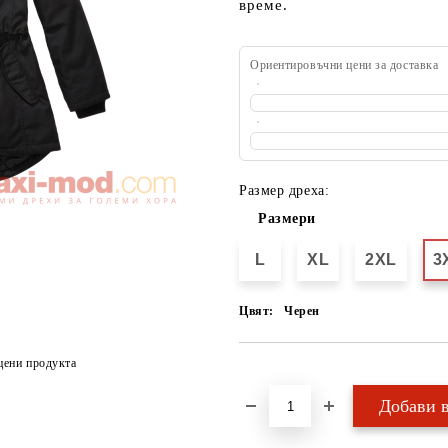
време.
Ориентировъчни цени за доставка
Размер дреха:
Размери
L
XL
2XL
3
Цвят:
Черен
цени продукта