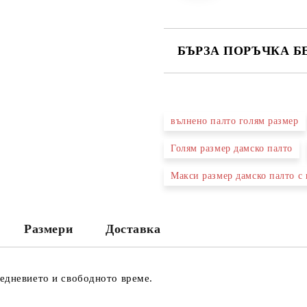
БЪРЗА ПОРЪЧКА Б
САМО ПОПЪЛНЕТЕ 2 ПОЛЕТА
вълнено палто голям размер
Ние ще се свържем с вас в рамки
Голям размер дамско палто
Макси размер дамско палто с
Размери
Доставка
едневието и свободното време.