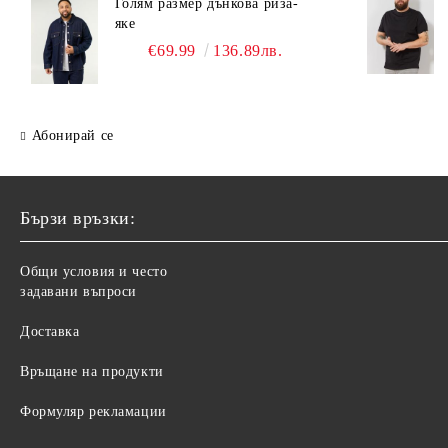
Голям размер дънкова риза-
яке
€69.99
136.89лв.
Абонирай се
Бързи връзки:
Общи условия и често
задавани въпроси
Доставка
Връщане на продукти
Формуляр рекламации