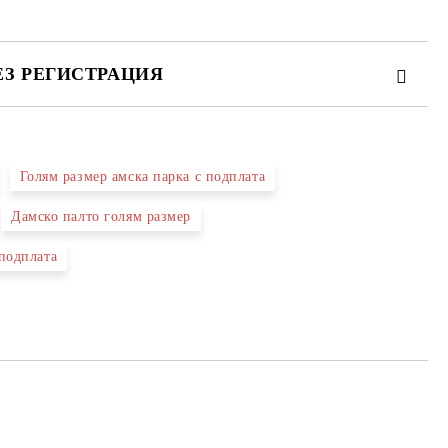
ЕЗ РЕГИСТРАЦИЯ
Голям размер амска парка с подплата
те на работния ден.
Дамско палто голям размер
 подплата