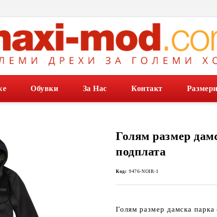
же
Обувки
За Нас
Контакт
Размер
Голям размер дам
подплата
Код:
9476-NOIR-1
Голям размер дамска парка