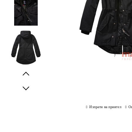
Prev
Next
Изпрати на приятел
О