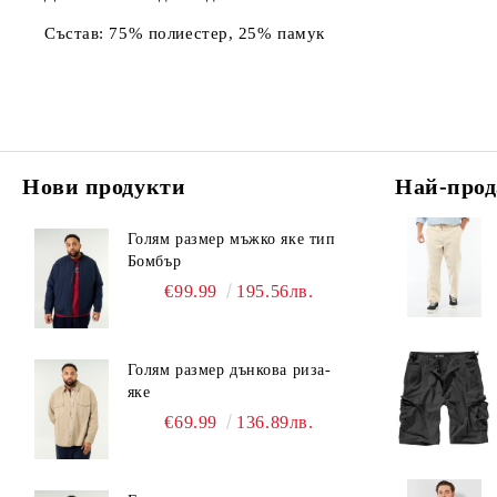
Състав: 75% полиестер, 25% памук
Нови продукти
Най-прод
Голям размер мъжко яке тип
Бомбър
€99.99
195.56лв.
Голям размер дънкова риза-
яке
€69.99
136.89лв.