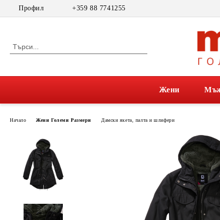
Профил
+359 88 7741255
Жени
Мъ
Начало
Жени Големи Размери
Дамски якета, палта и шлифери