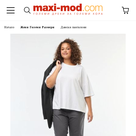
Начало
Жени Големи Размери
Дамски панталони