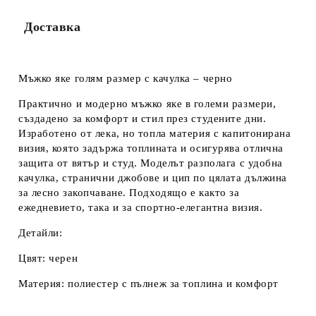
Доставка
Мъжко яке голям размер с качулка – черно
Практично и модерно мъжко яке в големи размери,
създадено за комфорт и стил през студените дни.
Изработено от лека, но топла материя с капитонирана
визия, която задържа топлината и осигурява отлична
защита от вятър и студ. Моделът разполага с удобна
качулка, странични джобове и цип по цялата дължина
за лесно закопчаване. Подходящо е както за
ежедневието, така и за спортно-елегантна визия.
Детайли:
Цвят: черен
Материя: полиестер с пълнеж за топлина и комфорт