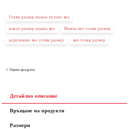
Голям размер мъжко пухено яке
макси размер мъжко яке
Мъжко яке голям размер
Ние ще се свържем с вас в рамките на работния ден.
шушлеково яке голям размер
яке голям размер
Оцени продукта
Детайлно описание
Връщане на продукти
Размери