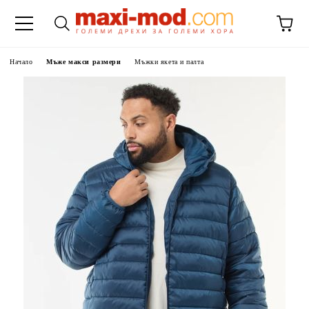
Начало
Мъже макси размери
Мъжки якета и палта