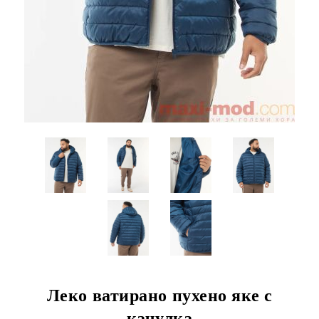
Леко ватирано пухено яке с
качулка