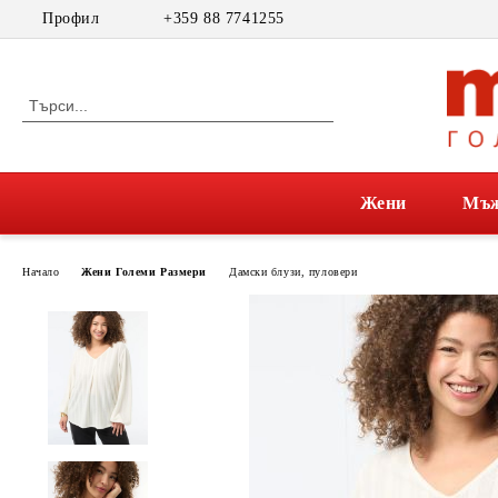
Профил
+359 88 7741255
Жени
Мъ
Начало
Жени Големи Размери
Дамски блузи, пуловери