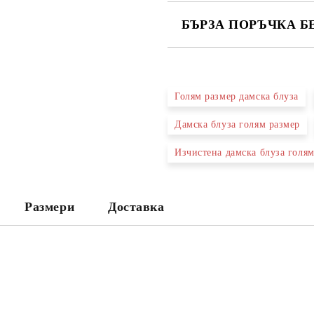
БЪРЗА ПОРЪЧКА Б
САМО ПОПЪЛНЕТЕ 2 ПОЛЕТА
Голям размер дамска блуза
Ние ще се свържем с вас в рамки
Дамска блуза голям размер
Изчистена дамска блуза голям
Размери
Доставка