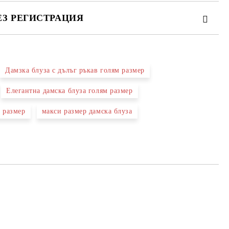
ЕЗ РЕГИСТРАЦИЯ
Дамзка блуза с дълъг ръкав голям размер
те на работния ден.
Елегантна дамска блуза голям размер
 размер
макси размер дамска блуза