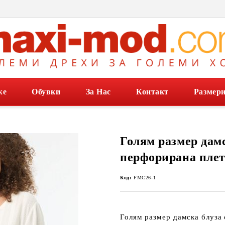
же
Обувки
За Нас
Контакт
Размер
Голям размер дамс
перфорирана пле
Код:
FMC26-1
Голям размер дамска блуза