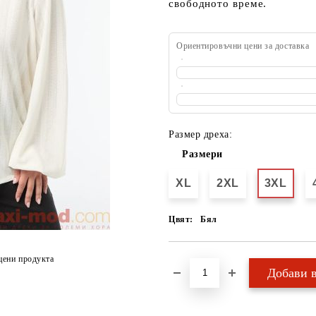
свободното време.
Ориентировъчни цени за доставка
Размер дреха:
Размери
XL
2XL
3XL
Цвят:
Бял
цени продукта