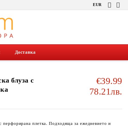
EUR
и
Доставка
€39.99
ка блуза с
тка
78.21лв.
 с перфорирана плетка. Подходяща за ежедневието и