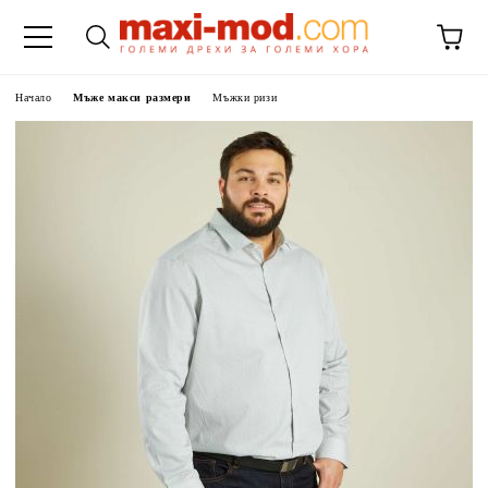
Начало
Мъже макси размери
Мъжки ризи