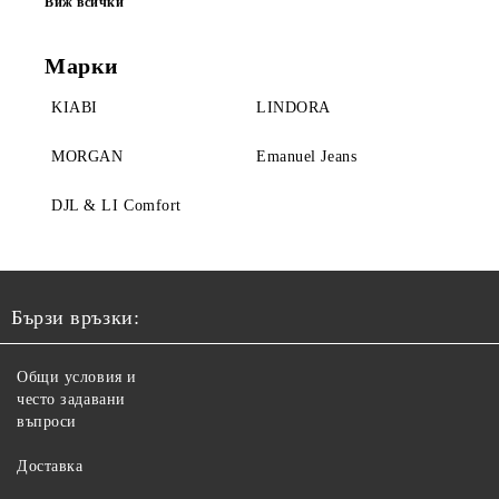
Виж всички
Марки
KIABI
LINDORA
MORGAN
Emanuel Jeans
DJL & LI Comfort
Бързи връзки:
Общи условия и
често задавани
въпроси
Доставка