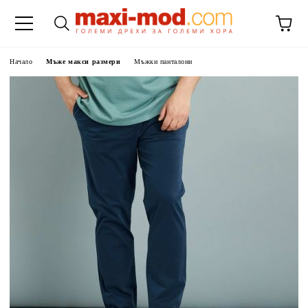
Начало
Мъже макси размери
Мъжки панталони