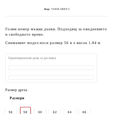
Код:
VG929-GREY-2
Голям номер мъжки дънки. Подходящ за ежедневието
и свободното време.
Сниманият модел носи размер 56 и е висок 1.84 м
Ориентировъчни цени за доставка
Размер дреха:
Размери
56
58
60
62
64
66