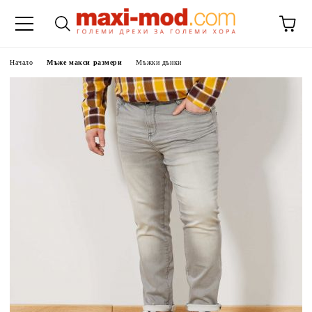
Начало
Мъже макси размери
Мъжки дънки