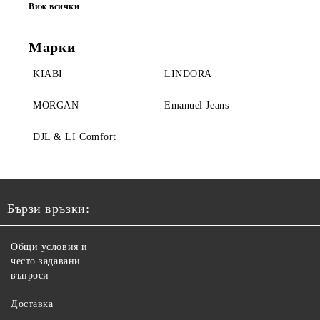
Виж всички
Марки
KIABI
LINDORA
MORGAN
Emanuel Jeans
DJL & LI Comfort
Бързи връзки:
Общи условия и
често задавани
въпроси
Доставка