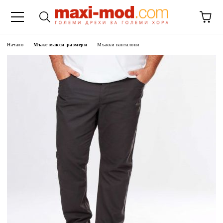
Начало
Мъже макси размери
Мъжки панталони