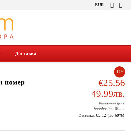
EUR
и
Доставка
-17%
€25.56
и номер
49.99лв.
Каталожна цена:
€30.68
60.00лв.
€5.12 (16.69%)
Отстъпка: