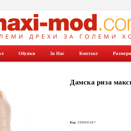
же
Обувки
За Нас
Контакт
Размер
Дамска риза макс
Код:
SS9910118-7