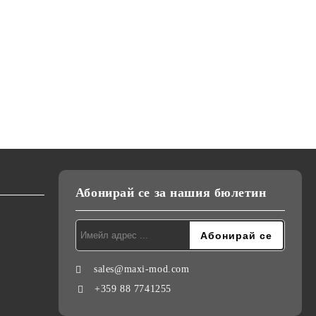
Абонирай се за нашия бюлетин
sales@maxi-mod.com
+359 88 7741255