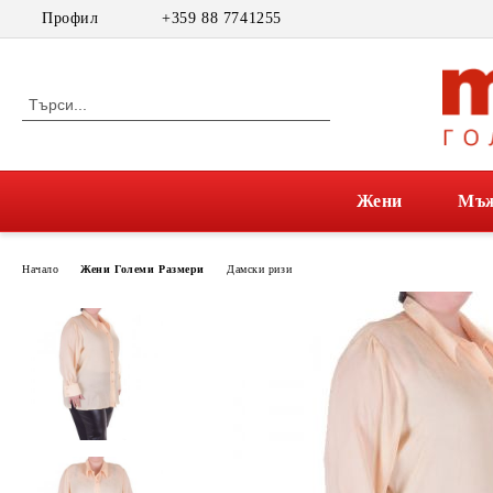
Профил
+359 88 7741255
Жени
Мъ
Начало
Жени Големи Размери
Дамски ризи