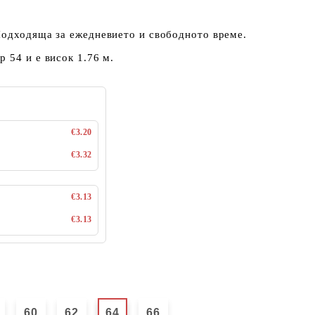
Подходяща за ежедневието и свободното време.
 54 и е висок 1.76 м.
€3.20
€3.32
€3.13
€3.13
60
62
64
66