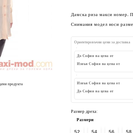
Дамска риза макси номер. 
Снимания модел носи размер
Ориентировъчни цени за доставка
До София на цена от
Извън София на цена от
Извън София на цена от
цени продукта
До София на цена от
Размер дреха:
Размери
52
54
56
58