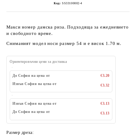
Код:
SS33100002-4
Макси номер дамска риза. Подходяща за ежедневието
и свободното време.
Сниманият модел носи размер 54 и е висок 1.70 м.
Ориентировъчни цени за доставка
До София на цена от
€3.20
Извън София на цена от
€3.32
Извън София на цена от
€3.13
До София на цена от
€3.13
Размер дреха: