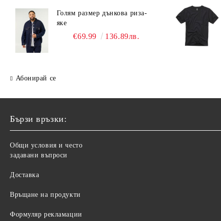
Голям размер дънкова риза-
яке
€69.99
136.89лв.
Абонирай се
Бързи връзки:
Общи условия и често
задавани въпроси
Доставка
Връщане на продукти
Формуляр рекламации