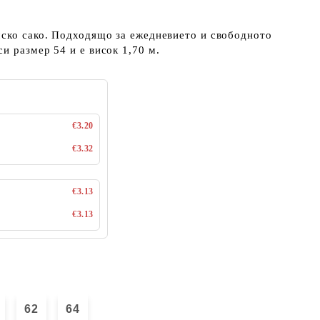
мско сако. Подходящо за ежедневието и свободното
и размер 54 и е висок 1,70 м.
€3.20
€3.32
€3.13
€3.13
62
64