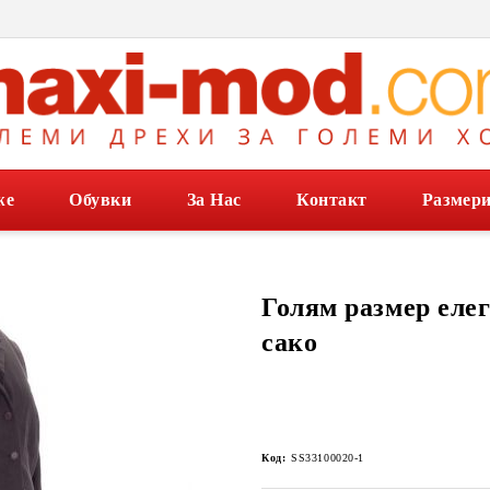
же
Обувки
За Нас
Контакт
Размер
Голям размер еле
сако
Код:
SS33100020-1