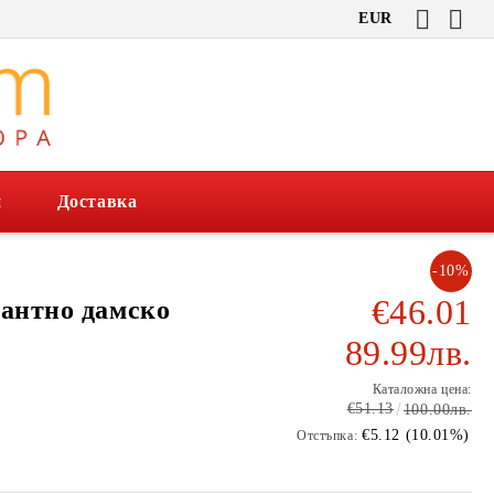
EUR
и
Доставка
-10%
€46.01
гантно дамско
89.99лв.
Каталожна цена:
€51.13
100.00лв.
€5.12 (10.01%)
Отстъпка: