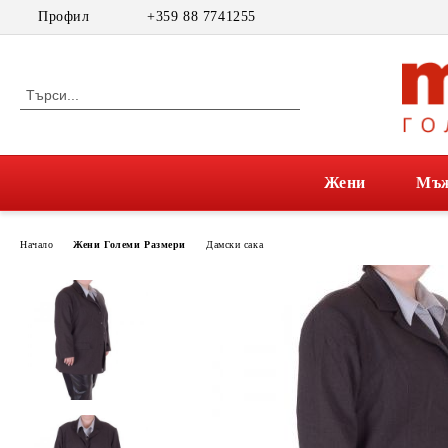
Профил
+359 88 7741255
Жени
Мъ
Начало
Жени Големи Размери
Дамски сака