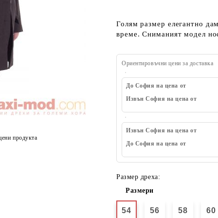
Голям размер елегантно да
време. Сниманият модел нос
Ориентировъчни цени за доставка
До София на цена от
Извън София на цена от
Извън София на цена от
цени продукта
До София на цена от
Размер дреха:
Размери
54
56
58
60