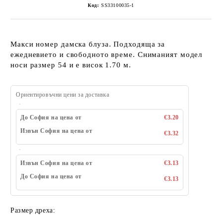
Код:
SS33100035-1
Макси номер дамска блуза. Подходяща за
ежедневието и свободното време. Сниманият модел
носи размер 54 и е висок 1.70 м.
Ориентировъчни цени за доставка
До София на цена от
€3.20
Извън София на цена от
€3.32
Извън София на цена от
€3.13
До София на цена от
€3.13
Размер дреха: