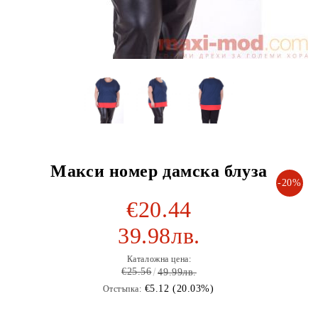
Макси номер дамска блуза
-20%
€20.44
39.98лв.
Каталожна цена:
€25.56
49.99лв.
€5.12 (20.03%)
Отстъпка: