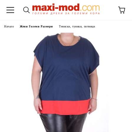
Начало
Жени Големи Размери
Тениски, туники, потници