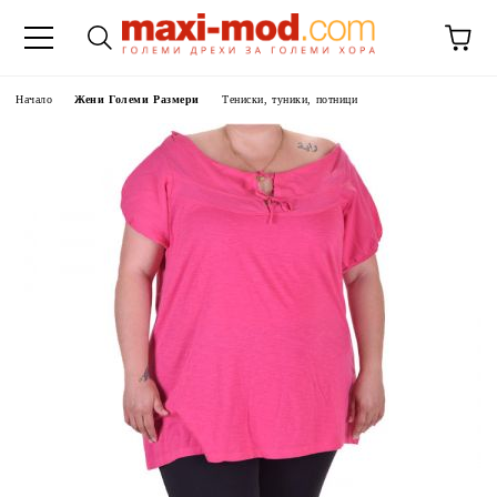
Начало
Жени Големи Размери
Тениски, туники, потници