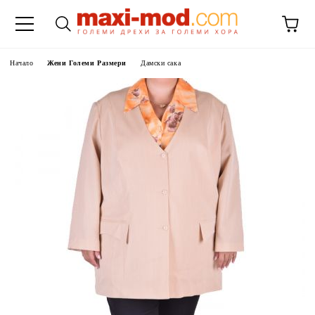
Начало
Жени Големи Размери
Дамски сака