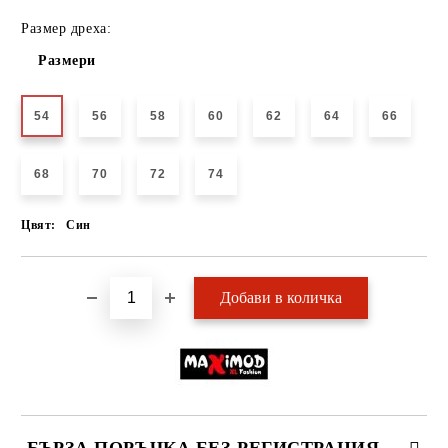
Размер дреха:
Размери
54
56
58
60
62
64
66
68
70
72
74
Цвят:
Син