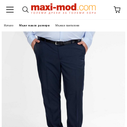
Начало
Мъже макси размери
Мъжки панталони