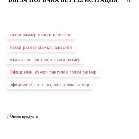
БЪРЗА ПОРЪЧКА БЕЗ РЕГИСТРАЦИЯ
САМО ПОПЪЛНЕТЕ 2 ПОЛЕТА
голям размер мъжки пантлаон
макси размер мъжки панталон
Ние ще се свържем с вас в рамките на работния ден.
мъжки син панталон голям размер
Официален мъжки панталон голям размер
официалне син панталон голям размер
Оцени продукта