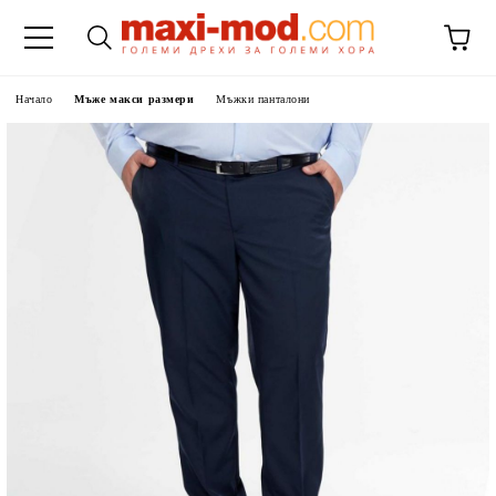
Начало
Мъже макси размери
Мъжки панталони