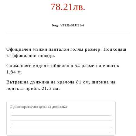
78.21лв.
Код:
VF199-BLUE1-4
Официален мъжки панталон голям размер. Подходящ
за официални поводи.
Сниманият модел е облечен в 54 размер и е висок
1.84 м.
Вътрешна дължина на крачола 81 см, ширина на
подгъва прибл. 21.5 см.
Ориентировъчни цени за доставка