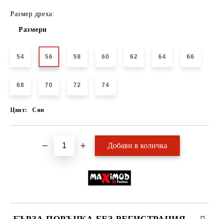
Размер дреха:
Размери
54
56
58
60
62
64
66
68
70
72
74
Цвят:
Син