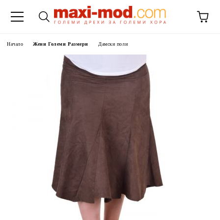
Начало
Жени Големи Размери
Дамски поли