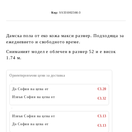
Код:
SS331002566-3
Дамска пола от еко кожа макси размер. Подходяща за
ежедневието и свободното време.
Сниманият модел е облечен в размер 52 и е висок
1.74 м.
Ориентировъчни цени за доставка
До София на цена от
€3.20
Извън София на цена от
€3.32
Извън София на цена от
€3.13
До София на цена от
€3.13