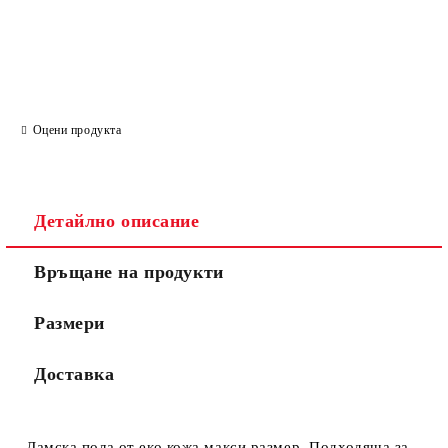
САМО ПОПЪЛНЕТЕ 2 ПОЛЕТА
Ние ще се свържем с вас в рамките на работния ден.
Оцени продукта
Детайлно описание
Връщане на продукти
Размери
Доставка
Дамска пола от еко кожа макси размер. Подходяща за